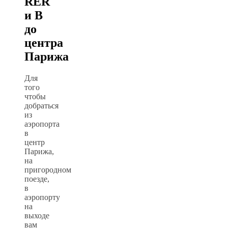
RER
и B
до
центра
Парижа
Для
того
чтобы
добраться
из
аэропорта
в
центр
Парижа,
на
пригородном
поезде,
в
аэропорту
на
выходе
вам