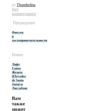
от
Thumbelina
Нет
комментариев
Предыдущие
Фюссен
и
достопримечательности
Новые
Лифт
Санта
Жушта
(Elevador
de Santa
Justa) в
Лиссабоне
Вам
также
может