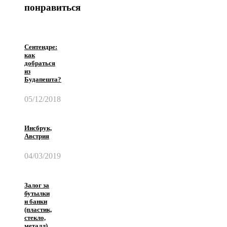
понравиться
Сентендре:
как
добраться
из
Будапешта?
05/12/2018
Инсбрук,
Австрия
04/03/2019
Залог за
бутылки
и банки
(пластик,
стекло,
металл)