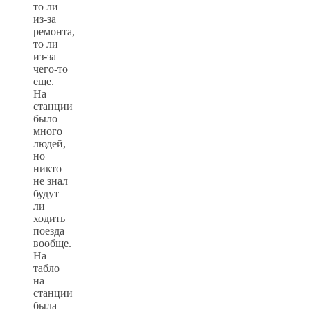
то ли
из-за
ремонта,
то ли
из-за
чего-то
еще.
На
станции
было
много
людей,
но
никто
не знал
будут
ли
ходить
поезда
вообще.
На
табло
на
станции
была