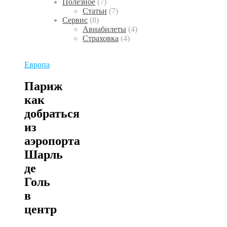
Полезное
(7)
Статьи
(7)
Сервис
(8)
Авиабилеты
(4)
Страховка
(4)
Европа
Париж
как
добраться
из
аэропорта
Шарль
де
Голь
в
центр