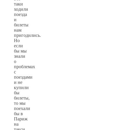
таки
ходили
поезда
и
билеты
нам
пригодились.
Но
если
бы мы
знали
о
проблемах
с
поездами
и не
купили
бы
билеты,
то мы
поехали
бы в
Париж
на
такси.