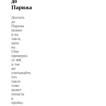
до
Парижа
Доехать
до
Парижа
можно
и на
такси,
цена
на
Uber
примерно
от 40€
и так
же
учитывайте,
что
такси
тоже
может
попасть
в
пробку.