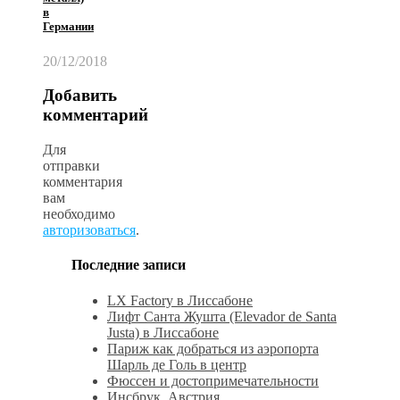
в
Германии
20/12/2018
Добавить
комментарий
Для
отправки
комментария
вам
необходимо
авторизоваться
.
Последние записи
LX Factory в Лиссабоне
Лифт Санта Жушта (Elevador de Santa
Justa) в Лиссабоне
Париж как добраться из аэропорта
Шарль де Голь в центр
Фюссен и достопримечательности
Инсбрук, Австрия