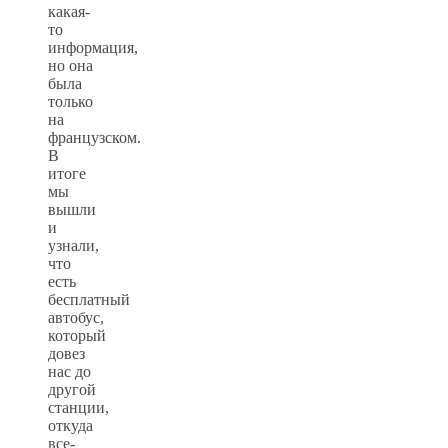
какая-
то
информация,
но она
была
только
на
французском.
В
итоге
мы
вышли
и
узнали,
что
есть
бесплатный
автобус,
который
довез
нас до
другой
станции,
откуда
все-