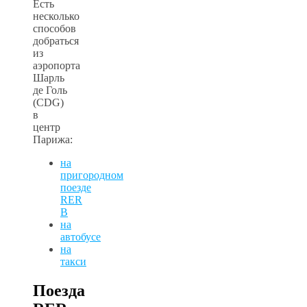
Есть
несколько
способов
добраться
из
аэропорта
Шарль
де Голь
(CDG)
в
центр
Парижа:
на
приго
родном
поезде
RER
B
на
автобусе
на
такси
Поезда