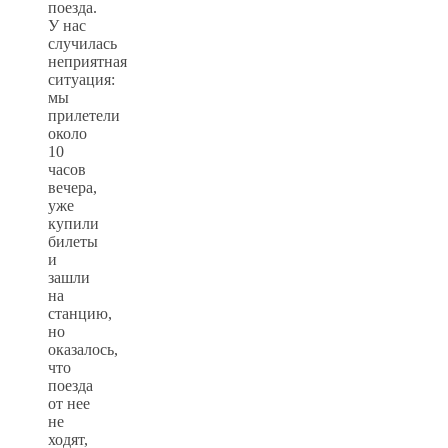
поезда.
У нас
случилась
неприятная
ситуация:
мы
прилетели
около
10
часов
вечера,
уже
купили
билеты
и
зашли
на
станцию,
но
оказалось,
что
поезда
от нее
не
ходят,