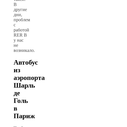
В
другие
дни,
проблем
с
работой
RER B
у нас
не
возникало.
Автобус
из
аэропорта
Шарль
де
Голь
в
Париж