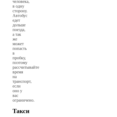
человека,
в одну
сторону.
Автобус
едет
дольше
поезда,
а так
же
может
попасть
в
пробку,
поэтому
рассчитывайте
время
на
транспорт,
если
оно у
вас
ограничено.
Такси